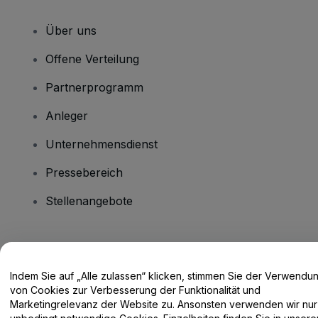
Über uns
Offene Verteilung
Partnerprogramm
Anleger
Unternehmensdienst
Pressebereich
Stellenangebote
Haben Sie Fragen?
Indem Sie auf „Alle zulassen“ klicken, stimmen Sie der Verwendu
Hilfe-Center / Kontakt
von Cookies zur Verbesserung der Funktionalität und
Marketingrelevanz der Website zu. Ansonsten verwenden wir nur