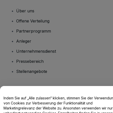
Über uns
Offene Verteilung
Partnerprogramm
Anleger
Unternehmensdienst
Pressebereich
Stellenangebote
Haben Sie Fragen?
Indem Sie auf „Alle zulassen“ klicken, stimmen Sie der Verwendu
Hilfe-Center / Kontakt
von Cookies zur Verbesserung der Funktionalität und
Marketingrelevanz der Website zu. Ansonsten verwenden wir nur