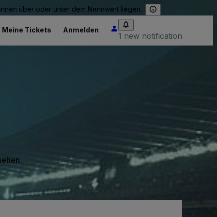
können über oder unter dem Nennwert liegen.
Meine Tickets
Anmelden
1 new notification
 sehen.