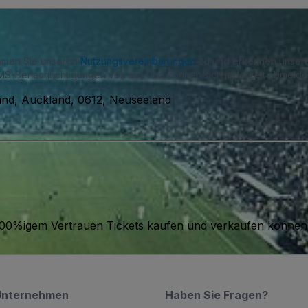
immen Sie unseren
Nutzungsvereinbarungen
zu und erkennen unse
S-Benachrichtigungen von uns und können sich jederzeit abmelde
nd, Auckland, 0612, Neuseeland
it 100%igem Vertrauen Tickets kaufen und verkaufen können
Unternehmen
Haben Sie Fragen?