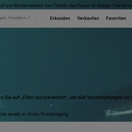
Kauf und Wiederverkauf von Tickets. Die Preise für Resale-Tickets 
Erkunden
Verkaufen
Favoriten
en Sie auf „Filter zurücksetzen“, um alle Veranstaltungen zu
te direkt in Ihren Posteingang