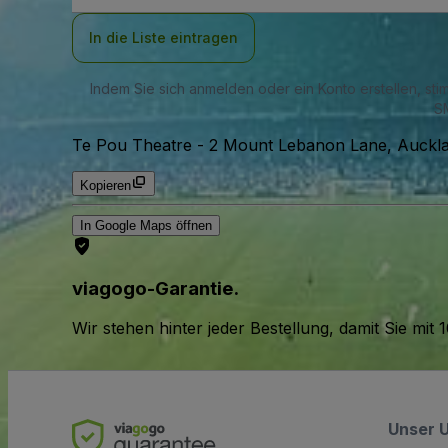
Adresse
In die Liste eintragen
Indem Sie sich anmelden oder ein Konto erstellen, st
SM
Te Pou Theatre
-
2 Mount Lebanon Lane, Auckla
Kopieren
In Google Maps öffnen
viagogo-Garantie.
Wir stehen hinter jeder Bestellung, damit Sie m
Unser 