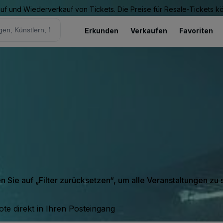
Kauf und Wiederverkauf von Tickets. Die Preise für Resale-Tickets 
Erkunden
Verkaufen
Favoriten
en Sie auf „Filter zurücksetzen“, um alle Veranstaltungen zu
te direkt in Ihren Posteingang