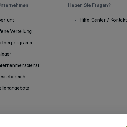
Unternehmen
Haben Sie Fragen?
er uns
Hilfe-Center / Kontakt
fene Verteilung
rtnerprogramm
leger
ternehmensdienst
essebereich
ellenangebote
men
inen Geschäftsbedingungen
und die
Datenschutzerklärung
sowie die
Cookie