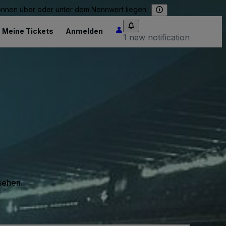
können über oder unter dem Nennwert liegen.
Meine Tickets
Anmelden
1 new notification
 sehen.