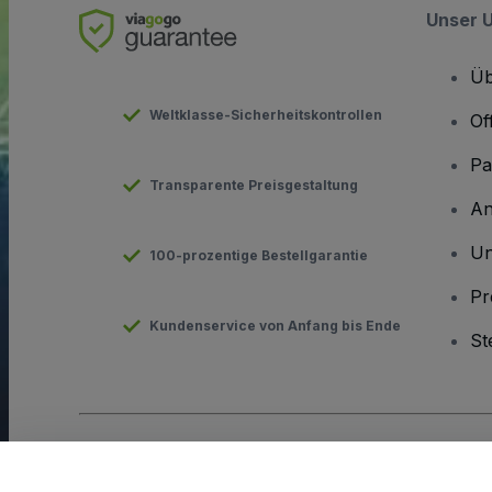
Unser 
Üb
Weltklasse-Sicherheitskontrollen
Of
Pa
Transparente Preisgestaltung
An
Un
100-prozentige Bestellgarantie
Pr
Kundenservice von Anfang bis Ende
St
Urheberrecht © viagogo GmbH 2026
Angaben zum Unterneh
Durch die Nutzung dieser Website akzeptieren Sie die
Allgeme