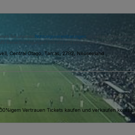
immen Sie unseren
Nutzungsvereinbarungen
zu und erkennen unse
S-Benachrichtigungen von uns und können sich jederzeit abmelde
ll, Central Otago, Tarras, 2792, Neuseeland
it 100%igem Vertrauen Tickets kaufen und verkaufen können