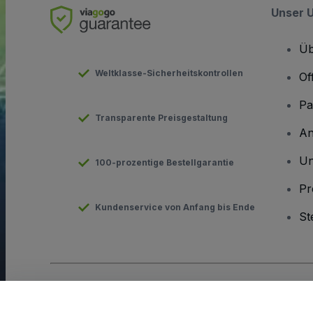
Unser 
Üb
Weltklasse-Sicherheitskontrollen
Of
Pa
Transparente Preisgestaltung
An
Un
100-prozentige Bestellgarantie
Pr
Kundenservice von Anfang bis Ende
St
Urheberrecht © viagogo GmbH 2026
Angaben zum Unterneh
Durch die Nutzung dieser Website akzeptieren Sie die
Allgeme