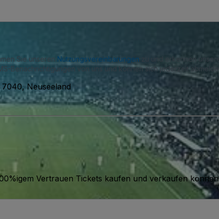
immen Sie unseren
Nutzungsvereinbarungen
zu und erkennen unse
S-Benachrichtigungen von uns und können sich jederzeit abmelde
, 7040, Neuseeland
it 100%igem Vertrauen Tickets kaufen und verkaufen können