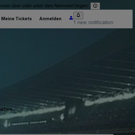
können über oder unter dem Nennwert liegen.
Meine Tickets
Anmelden
1 new notification
 sehen.