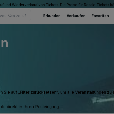
Kauf und Wiederverkauf von Tickets. Die Preise für Resale-Tickets 
Erkunden
Verkaufen
Favoriten
on
en Sie auf „Filter zurücksetzen“, um alle Veranstaltungen zu
te direkt in Ihren Posteingang