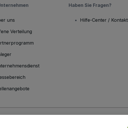
Unternehmen
Haben Sie Fragen?
er uns
Hilfe-Center / Kontakt
fene Verteilung
rtnerprogramm
leger
ternehmensdienst
essebereich
ellenangebote
men
inen Geschäftsbedingungen
und die
Datenschutzerklärung
sowie die
Cookie