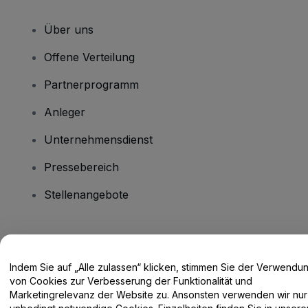
Über uns
Offene Verteilung
Partnerprogramm
Anleger
Unternehmensdienst
Pressebereich
Stellenangebote
Haben Sie Fragen?
Indem Sie auf „Alle zulassen“ klicken, stimmen Sie der Verwendu
Hilfe-Center / Kontakt
von Cookies zur Verbesserung der Funktionalität und
Marketingrelevanz der Website zu. Ansonsten verwenden wir nur