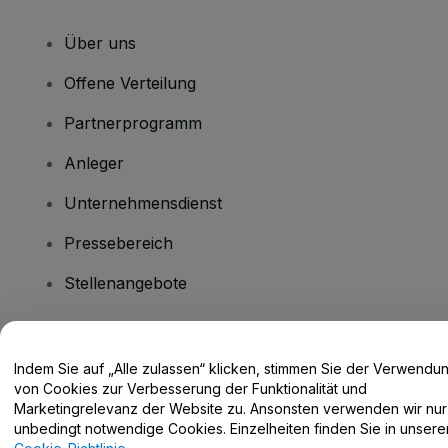
Über uns
Offene Verteilung
Partnerprogramm
Anleger
Unternehmensdienst
Pressebereich
Stellenangebote
Haben Sie Fragen?
Indem Sie auf „Alle zulassen“ klicken, stimmen Sie der Verwendu
von Cookies zur Verbesserung der Funktionalität und
Hilfe-Center / Kontakt
Marketingrelevanz der Website zu. Ansonsten verwenden wir nur
unbedingt notwendige Cookies. Einzelheiten finden Sie in unsere