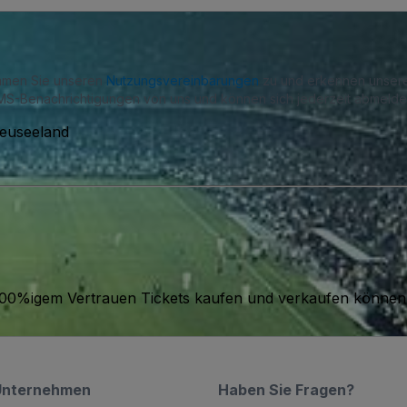
immen Sie unseren
Nutzungsvereinbarungen
zu und erkennen unse
S-Benachrichtigungen von uns und können sich jederzeit abmelde
Neuseeland
it 100%igem Vertrauen Tickets kaufen und verkaufen können
Unternehmen
Haben Sie Fragen?