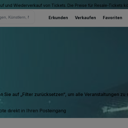
Kauf und Wiederverkauf von Tickets. Die Preise für Resale-Tickets 
Erkunden
Verkaufen
Favoriten
en Sie auf „Filter zurücksetzen“, um alle Veranstaltungen zu
te direkt in Ihren Posteingang