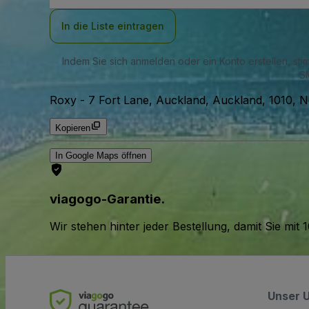
Adresse
In die Liste eintragen
Indem Sie sich anmelden oder ein Konto erstellen, st
SM
Roxy
-
7 Fort Lane, Auckland, Auckland, 1010, 
Kopieren
In Google Maps öffnen
viagogo-Garantie.
Wir stehen hinter jeder Bestellung, damit Sie m
Unser 