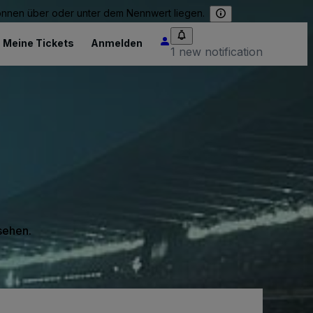
können über oder unter dem Nennwert liegen.
Meine Tickets
Anmelden
1 new notification
 sehen.