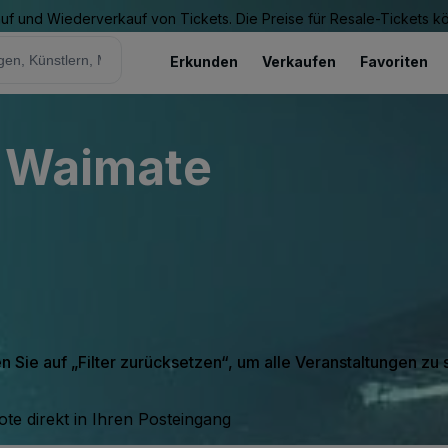
Kauf und Wiederverkauf von Tickets. Die Preise für Resale-Tickets 
Erkunden
Verkaufen
Favoriten
- Waimate
en Sie auf „Filter zurücksetzen“, um alle Veranstaltungen zu
te direkt in Ihren Posteingang