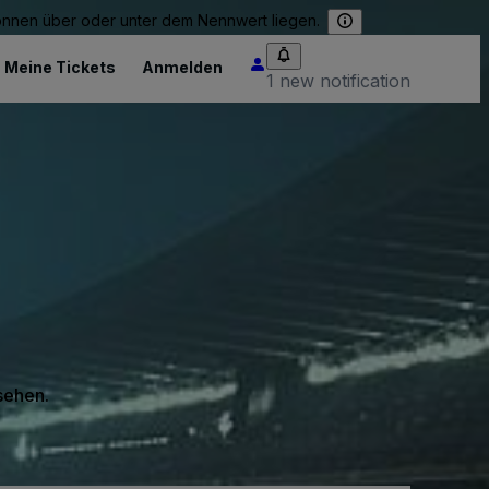
können über oder unter dem Nennwert liegen.
Meine Tickets
Anmelden
1 new notification
 sehen.