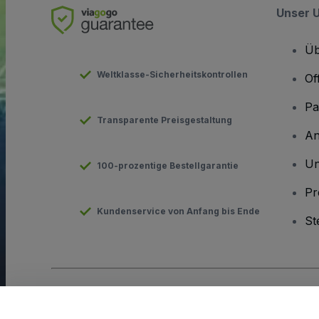
Unser 
Üb
Weltklasse-Sicherheitskontrollen
Of
Pa
Transparente Preisgestaltung
An
Un
100-prozentige Bestellgarantie
Pr
Kundenservice von Anfang bis Ende
St
Urheberrecht © viagogo GmbH 2026
Angaben zum Unterneh
Durch die Nutzung dieser Website akzeptieren Sie die
Allgeme