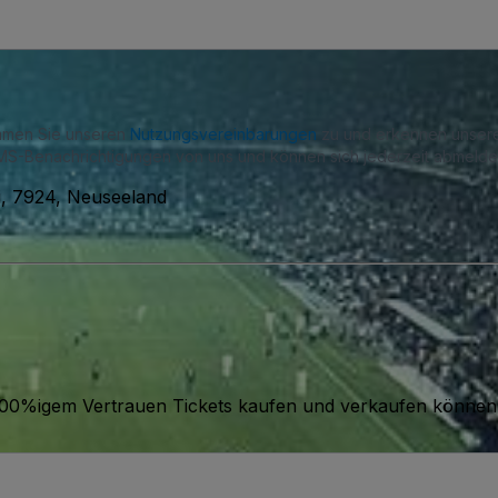
immen Sie unseren
Nutzungsvereinbarungen
zu und erkennen unse
S-Benachrichtigungen von uns und können sich jederzeit abmelde
, 7924, Neuseeland
it 100%igem Vertrauen Tickets kaufen und verkaufen können