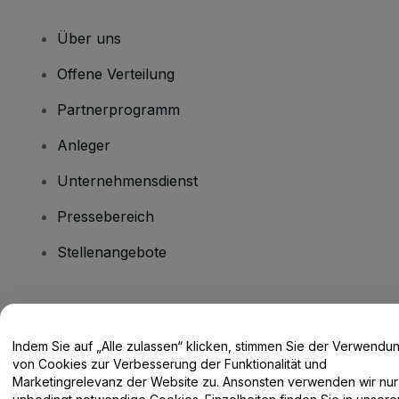
Über uns
Offene Verteilung
Partnerprogramm
Anleger
Unternehmensdienst
Pressebereich
Stellenangebote
Haben Sie Fragen?
Indem Sie auf „Alle zulassen“ klicken, stimmen Sie der Verwendu
Hilfe-Center / Kontakt
von Cookies zur Verbesserung der Funktionalität und
Marketingrelevanz der Website zu. Ansonsten verwenden wir nur