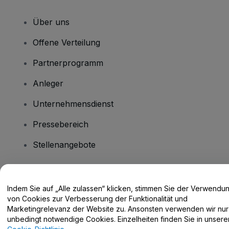
Über uns
Offene Verteilung
Partnerprogramm
Anleger
Unternehmensdienst
Pressebereich
Stellenangebote
Haben Sie Fragen?
Indem Sie auf „Alle zulassen“ klicken, stimmen Sie der Verwendu
von Cookies zur Verbesserung der Funktionalität und
Hilfe-Center / Kontakt
Marketingrelevanz der Website zu. Ansonsten verwenden wir nur
unbedingt notwendige Cookies. Einzelheiten finden Sie in unsere