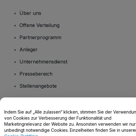
Über uns
Offene Verteilung
Partnerprogramm
Anleger
Unternehmensdienst
Pressebereich
Stellenangebote
Haben Sie Fragen?
Indem Sie auf „Alle zulassen“ klicken, stimmen Sie der Verwendu
von Cookies zur Verbesserung der Funktionalität und
Hilfe-Center / Kontakt
Marketingrelevanz der Website zu. Ansonsten verwenden wir nur
unbedingt notwendige Cookies. Einzelheiten finden Sie in unsere