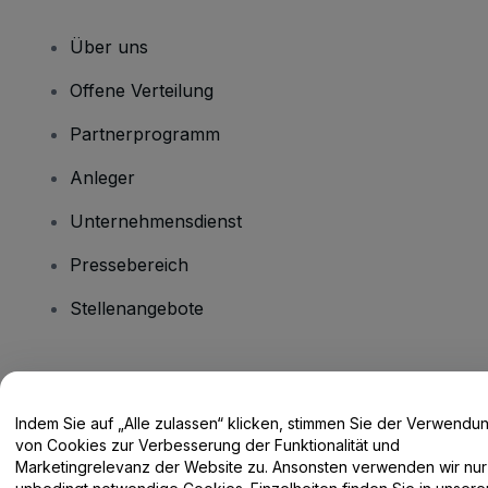
Über uns
Offene Verteilung
Partnerprogramm
Anleger
Unternehmensdienst
Pressebereich
Stellenangebote
Haben Sie Fragen?
Indem Sie auf „Alle zulassen“ klicken, stimmen Sie der Verwendu
Hilfe-Center / Kontakt
von Cookies zur Verbesserung der Funktionalität und
Marketingrelevanz der Website zu. Ansonsten verwenden wir nur