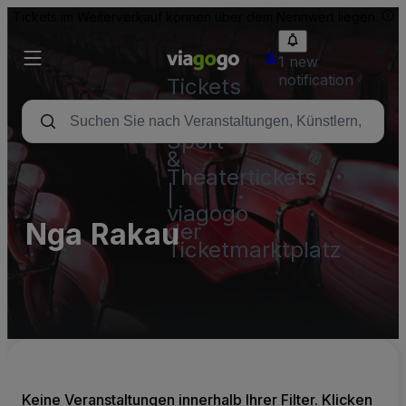
Tickets im Weiterverkauf können über dem Nennwert liegen.
1 new
notification
Tickets
-
Konzert-,
Sport-
&
Theatertickets
|
viagogo
Nga Rakau
der
Ticketmarktplatz
Keine Veranstaltungen innerhalb Ihrer Filter. Klicken