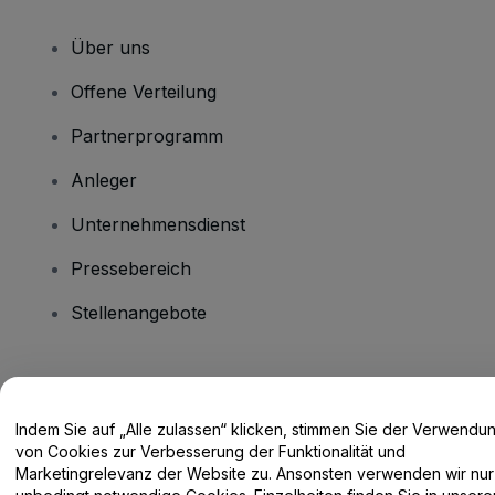
Über uns
Offene Verteilung
Partnerprogramm
Anleger
Unternehmensdienst
Pressebereich
Stellenangebote
Haben Sie Fragen?
Indem Sie auf „Alle zulassen“ klicken, stimmen Sie der Verwendu
Hilfe-Center / Kontakt
von Cookies zur Verbesserung der Funktionalität und
Marketingrelevanz der Website zu. Ansonsten verwenden wir nur