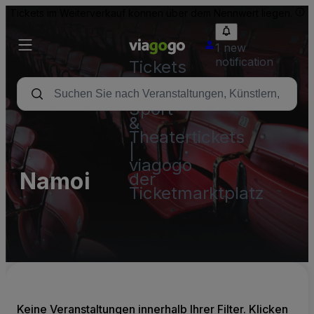
Tickets im Weiterverkauf können über dem Nennwert liegen.
1 new
notification
Tickets
-
Konzert-,
Sport-
&
Theatertickets
|
viagogo
Namoi
der
Ticketmarktplatz
Keine Veranstaltungen innerhalb Ihrer Filter. Klicken