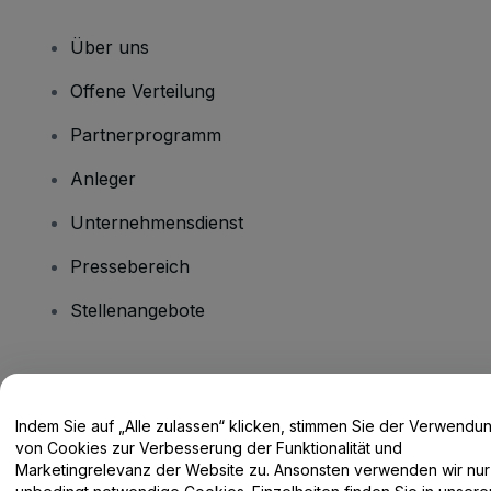
Über uns
Offene Verteilung
Partnerprogramm
Anleger
Unternehmensdienst
Pressebereich
Stellenangebote
Haben Sie Fragen?
Indem Sie auf „Alle zulassen“ klicken, stimmen Sie der Verwendu
Hilfe-Center / Kontakt
von Cookies zur Verbesserung der Funktionalität und
Marketingrelevanz der Website zu. Ansonsten verwenden wir nur