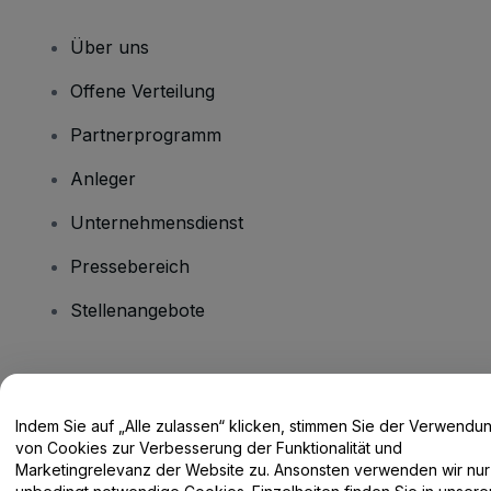
Über uns
Offene Verteilung
Partnerprogramm
Anleger
Unternehmensdienst
Pressebereich
Stellenangebote
Haben Sie Fragen?
Indem Sie auf „Alle zulassen“ klicken, stimmen Sie der Verwendu
Hilfe-Center / Kontakt
von Cookies zur Verbesserung der Funktionalität und
Marketingrelevanz der Website zu. Ansonsten verwenden wir nur