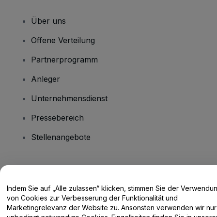
Über uns
Offene Verteilung
Partnerprogramm
Anleger
Unternehmensdienst
Pressebereich
Stellenangebote
Haben Sie Fragen?
Indem Sie auf „Alle zulassen“ klicken, stimmen Sie der Verwendu
Hilfe-Center / Kontakt
von Cookies zur Verbesserung der Funktionalität und
Marketingrelevanz der Website zu. Ansonsten verwenden wir nur