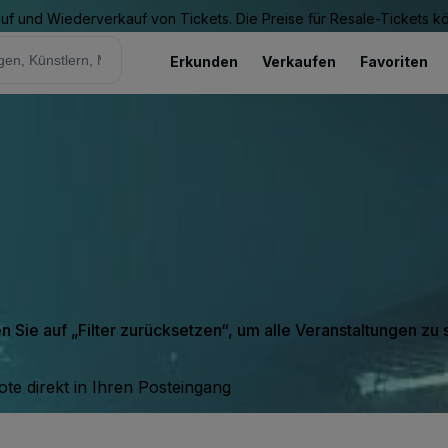
Kauf und Wiederverkauf von Tickets. Die Preise für Resale-Tickets 
Erkunden
Verkaufen
Favoriten
en Sie auf „Filter zurücksetzen“, um alle Veranstaltungen zu
te direkt in Ihren Posteingang