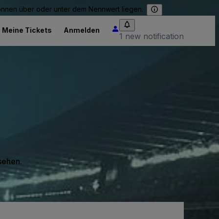
können über oder unter dem Nennwert liegen.
Meine Tickets
Anmelden
1 new notification
 sehen.