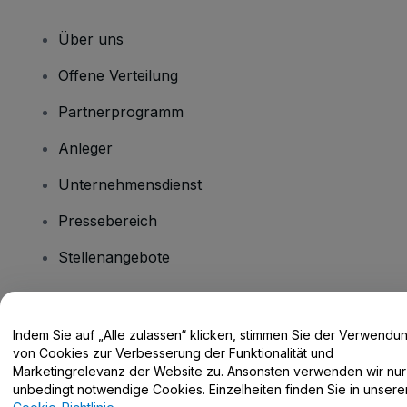
Über uns
Offene Verteilung
Partnerprogramm
Anleger
Unternehmensdienst
Pressebereich
Stellenangebote
Haben Sie Fragen?
Indem Sie auf „Alle zulassen“ klicken, stimmen Sie der Verwendu
von Cookies zur Verbesserung der Funktionalität und
Hilfe-Center / Kontakt
Marketingrelevanz der Website zu. Ansonsten verwenden wir nur
unbedingt notwendige Cookies. Einzelheiten finden Sie in unsere