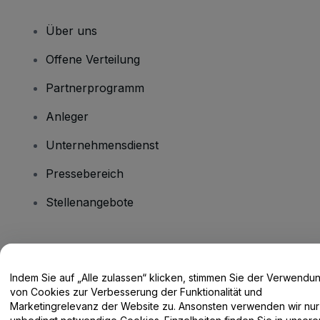
Über uns
Offene Verteilung
Partnerprogramm
Anleger
Unternehmensdienst
Pressebereich
Stellenangebote
Haben Sie Fragen?
Indem Sie auf „Alle zulassen“ klicken, stimmen Sie der Verwendu
Hilfe-Center / Kontakt
von Cookies zur Verbesserung der Funktionalität und
Marketingrelevanz der Website zu. Ansonsten verwenden wir nur