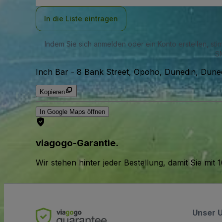
Adresse
In die Liste eintragen
Indem Sie sich anmelden oder ein Konto erstellen, st
SM
Inch Bar
-
8 Bank Street, Opoho, Dunedin, Dune
Kopieren
In Google Maps öffnen
viagogo-Garantie.
Wir stehen hinter jeder Bestellung, damit Sie m
Unser 