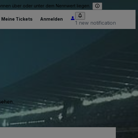
können über oder unter dem Nennwert liegen.
Meine Tickets
Anmelden
1 new notification
 sehen.