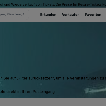
Kauf und Wiederverkauf von Tickets. Die Preise für Resale-Tickets 
Erkunden
Verkaufen
Favoriten
en Sie auf „Filter zurücksetzen“, um alle Veranstaltungen zu
te direkt in Ihren Posteingang