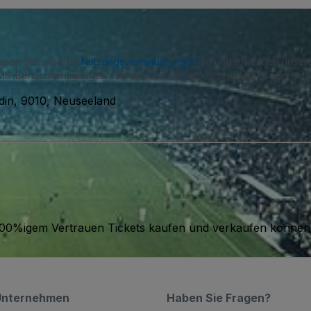
immen Sie unseren
Nutzungsvereinbarungen
zu und erkennen unse
S-Benachrichtigungen von uns und können sich jederzeit abmelde
din, 9010, Neuseeland
it 100%igem Vertrauen Tickets kaufen und verkaufen können
Unternehmen
Haben Sie Fragen?