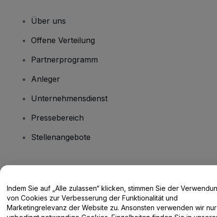
Über uns
Offene Verteilung
Partnerprogramm
Anleger
Unternehmensdienst
Pressebereich
Stellenangebote
Haben Sie Fragen?
Indem Sie auf „Alle zulassen“ klicken, stimmen Sie der Verwendu
Hilfe-Center / Kontakt
von Cookies zur Verbesserung der Funktionalität und
Marketingrelevanz der Website zu. Ansonsten verwenden wir nur