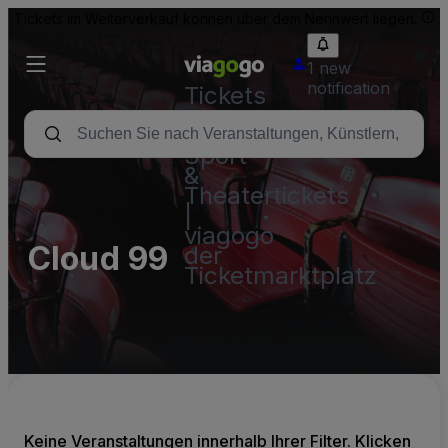
Tickets im Weiterverkauf können über dem Nennwert liegen.
1 new
notification
Tickets
-
Konzert-,
Sport-
&
Theatertickets
|
viagogo
Cloud 99
der
Ticketmarktplatz
Keine Veranstaltungen innerhalb Ihrer Filter. Klicken