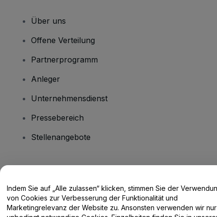
Über uns
Offene Verteilung
Partnerprogramm
Anleger
Unternehmensdienst
Pressebereich
Stellenangebote
Haben Sie Fragen?
Indem Sie auf „Alle zulassen“ klicken, stimmen Sie der Verwendu
Hilfe-Center / Kontakt
von Cookies zur Verbesserung der Funktionalität und
Marketingrelevanz der Website zu. Ansonsten verwenden wir nur