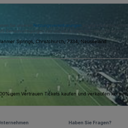
immen Sie unseren
Nutzungsvereinbarungen
zu und erkennen unse
S-Benachrichtigungen von uns und können sich jederzeit abmelde
 Hanmer Springs, Christchurch, 7334, Neuseeland
it 100%igem Vertrauen Tickets kaufen und verkaufen können
Unternehmen
Haben Sie Fragen?