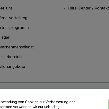
er uns
Hilfe-Center / Kontakt
fene Verteilung
rtnerprogramm
leger
ternehmensdienst
essebereich
ellenangebote
men
inen Geschäftsbedingungen
und die
Datenschutzerklärung
sowie die
Cookie
r Verwendung von Cookies zur Verbesserung der