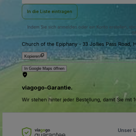
Adresse
In die Liste eintragen
Indem Sie sich anmelden oder ein Konto erstellen, st
SM
Church of the Epiphany
-
33 Jollies Pass Road,
Kopieren
In Google Maps öffnen
viagogo-Garantie.
Wir stehen hinter jeder Bestellung, damit Sie m
Unser 