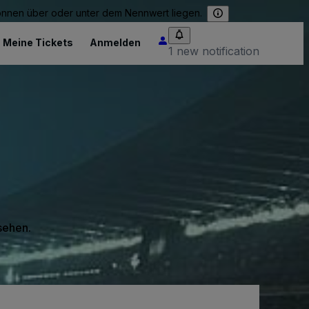
können über oder unter dem Nennwert liegen.
Meine Tickets
Anmelden
1 new notification
 sehen.