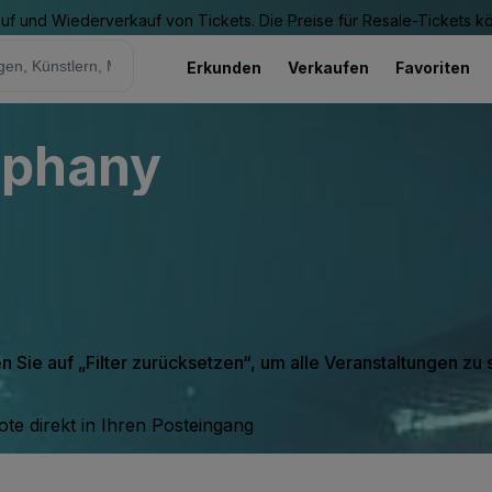
Kauf und Wiederverkauf von Tickets. Die Preise für Resale-Tickets 
Erkunden
Verkaufen
Favoriten
iphany
en Sie auf „Filter zurücksetzen“, um alle Veranstaltungen zu
te direkt in Ihren Posteingang