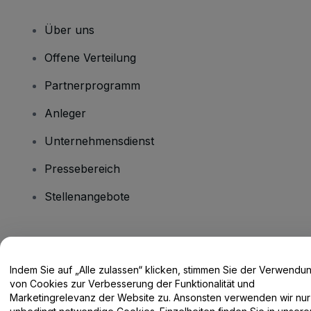
Über uns
Offene Verteilung
Partnerprogramm
Anleger
Unternehmensdienst
Pressebereich
Stellenangebote
Haben Sie Fragen?
Indem Sie auf „Alle zulassen“ klicken, stimmen Sie der Verwendu
Hilfe-Center / Kontakt
von Cookies zur Verbesserung der Funktionalität und
Marketingrelevanz der Website zu. Ansonsten verwenden wir nur