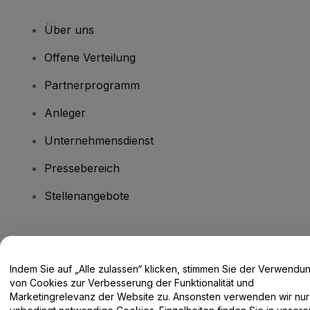
Über uns
Offene Verteilung
Partnerprogramm
Anleger
Unternehmensdienst
Pressebereich
Stellenangebote
Haben Sie Fragen?
Indem Sie auf „Alle zulassen“ klicken, stimmen Sie der Verwendu
Hilfe-Center / Kontakt
von Cookies zur Verbesserung der Funktionalität und
Marketingrelevanz der Website zu. Ansonsten verwenden wir nur