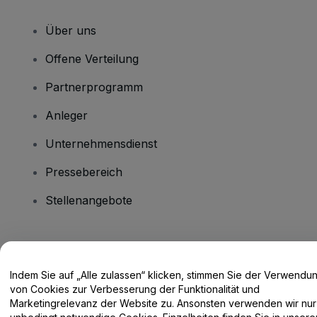
Über uns
Offene Verteilung
Partnerprogramm
Anleger
Unternehmensdienst
Pressebereich
Stellenangebote
Haben Sie Fragen?
Indem Sie auf „Alle zulassen“ klicken, stimmen Sie der Verwendu
Hilfe-Center / Kontakt
von Cookies zur Verbesserung der Funktionalität und
Marketingrelevanz der Website zu. Ansonsten verwenden wir nur