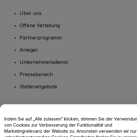
Über uns
Offene Verteilung
Partnerprogramm
Anleger
Unternehmensdienst
Pressebereich
Stellenangebote
Haben Sie Fragen?
Indem Sie auf „Alle zulassen“ klicken, stimmen Sie der Verwendu
Hilfe-Center / Kontakt
von Cookies zur Verbesserung der Funktionalität und
Marketingrelevanz der Website zu. Ansonsten verwenden wir nur