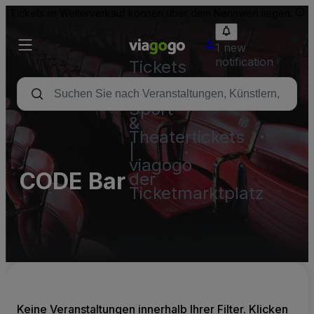
Tickets im Weiterverkauf können über dem Nennwert liegen.
1 new
notification
Tickets
-
Konzert-,
Sport-
&
Theatertickets
|
viagogo
CODE Bar
der
Ticketmarktplatz
Keine Veranstaltungen innerhalb Ihrer Filter. Klicken