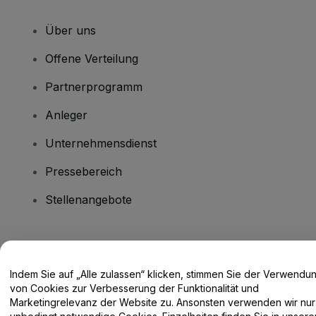
Über uns
Offene Verteilung
Partnerprogramm
Anleger
Unternehmensdienst
Pressebereich
Stellenangebote
Haben Sie Fragen?
Indem Sie auf „Alle zulassen“ klicken, stimmen Sie der Verwendu
Hilfe-Center / Kontakt
von Cookies zur Verbesserung der Funktionalität und
Marketingrelevanz der Website zu. Ansonsten verwenden wir nur