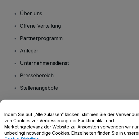
Über uns
Offene Verteilung
Partnerprogramm
Anleger
Unternehmensdienst
Pressebereich
Stellenangebote
Haben Sie Fragen?
Indem Sie auf „Alle zulassen“ klicken, stimmen Sie der Verwendu
von Cookies zur Verbesserung der Funktionalität und
Hilfe-Center / Kontakt
Marketingrelevanz der Website zu. Ansonsten verwenden wir nur
unbedingt notwendige Cookies. Einzelheiten finden Sie in unsere