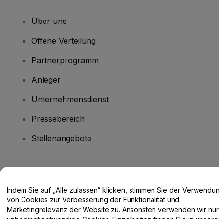
Über uns
Offene Verteilung
Partnerprogramm
Anleger
Unternehmensdienst
Pressebereich
Stellenangebote
Haben Sie Fragen?
Indem Sie auf „Alle zulassen“ klicken, stimmen Sie der Verwendu
Hilfe-Center / Kontakt
von Cookies zur Verbesserung der Funktionalität und
Marketingrelevanz der Website zu. Ansonsten verwenden wir nur