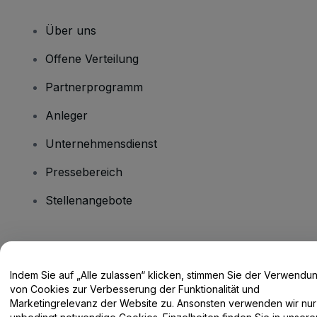
Über uns
Offene Verteilung
Partnerprogramm
Anleger
Unternehmensdienst
Pressebereich
Stellenangebote
Haben Sie Fragen?
Indem Sie auf „Alle zulassen“ klicken, stimmen Sie der Verwendu
Hilfe-Center / Kontakt
von Cookies zur Verbesserung der Funktionalität und
Marketingrelevanz der Website zu. Ansonsten verwenden wir nur