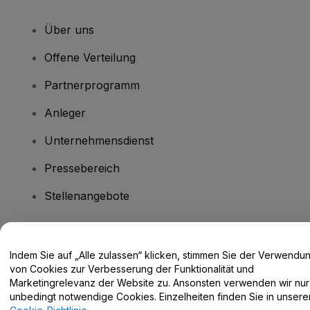
Über uns
Offene Verteilung
Partnerprogramm
Anleger
Unternehmensdienst
Pressebereich
Stellenangebote
Haben Sie Fragen?
Indem Sie auf „Alle zulassen“ klicken, stimmen Sie der Verwendu
von Cookies zur Verbesserung der Funktionalität und
Hilfe-Center / Kontakt
Marketingrelevanz der Website zu. Ansonsten verwenden wir nur
unbedingt notwendige Cookies. Einzelheiten finden Sie in unsere