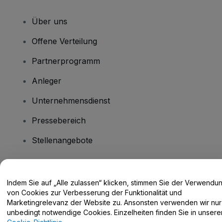
Über uns
Offene Verteilung
Partnerprogramm
Anleger
Unternehmensdienst
Pressebereich
Stellenangebote
Haben Sie Fragen?
Indem Sie auf „Alle zulassen“ klicken, stimmen Sie der Verwendu
von Cookies zur Verbesserung der Funktionalität und
Hilfe-Center / Kontakt
Marketingrelevanz der Website zu. Ansonsten verwenden wir nur
unbedingt notwendige Cookies. Einzelheiten finden Sie in unsere