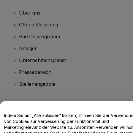
Über uns
Offene Verteilung
Partnerprogramm
Anleger
Unternehmensdienst
Pressebereich
Stellenangebote
Haben Sie Fragen?
Indem Sie auf „Alle zulassen“ klicken, stimmen Sie der Verwendu
Hilfe-Center / Kontakt
von Cookies zur Verbesserung der Funktionalität und
Marketingrelevanz der Website zu. Ansonsten verwenden wir nur