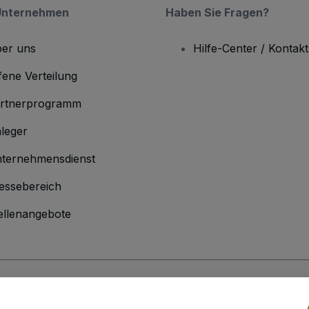
Unternehmen
Haben Sie Fragen?
er uns
Hilfe-Center / Kontakt
fene Verteilung
rtnerprogramm
leger
ternehmensdienst
essebereich
ellenangebote
men
inen Geschäftsbedingungen
und die
Datenschutzerklärung
sowie die
Cookie