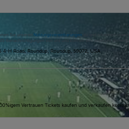
immen Sie unseren
Nutzungsvereinbarungen
zu und erkennen unse
S-Benachrichtigungen von uns und können sich jederzeit abmelde
5 4-H Road, Roundup, Roundup, 59072, USA
it 100%igem Vertrauen Tickets kaufen und verkaufen können