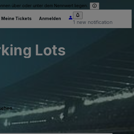
können über oder unter dem Nennwert liegen.
Meine Tickets
Anmelden
1 new notification
king Lots
 sehen.