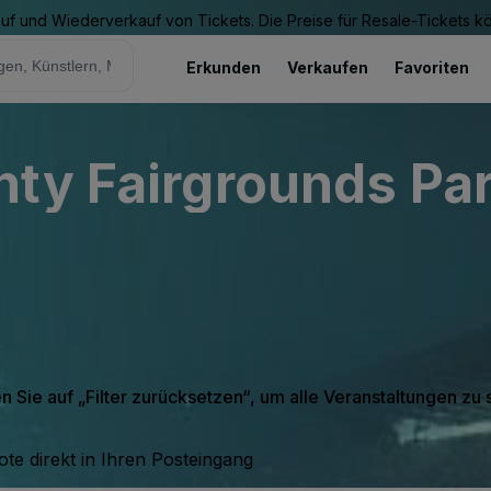
Kauf und Wiederverkauf von Tickets. Die Preise für Resale-Tickets 
Erkunden
Verkaufen
Favoriten
ty Fairgrounds Par
en Sie auf „Filter zurücksetzen“, um alle Veranstaltungen zu
te direkt in Ihren Posteingang