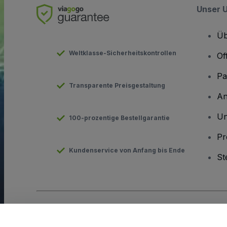
Unser 
Üb
Weltklasse-Sicherheitskontrollen
Of
Pa
Transparente Preisgestaltung
An
Un
100-prozentige Bestellgarantie
Pr
Kundenservice von Anfang bis Ende
St
Urheberrecht © viagogo GmbH 2026
Angaben zum Unterneh
Durch die Nutzung dieser Website akzeptieren Sie die
Allgeme