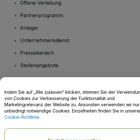
Offene Verteilung
Partnerprogramm
Anleger
Unternehmensdienst
Pressebereich
Stellenangebote
Haben Sie Fragen?
Indem Sie auf „Alle zulassen“ klicken, stimmen Sie der Verwendu
von Cookies zur Verbesserung der Funktionalität und
Hilfe-Center / Kontakt
Marketingrelevanz der Website zu. Ansonsten verwenden wir nur
unbedingt notwendige Cookies. Einzelheiten finden Sie in unsere
Cookie-Richtlinie
.
Urheberrecht © viagogo GmbH 2026
Angaben zum Unternehmen