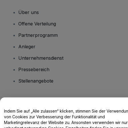
Über uns
Offene Verteilung
Partnerprogramm
Anleger
Unternehmensdienst
Pressebereich
Stellenangebote
Haben Sie Fragen?
Indem Sie auf „Alle zulassen“ klicken, stimmen Sie der Verwendu
Hilfe-Center / Kontakt
von Cookies zur Verbesserung der Funktionalität und
Marketingrelevanz der Website zu. Ansonsten verwenden wir nur