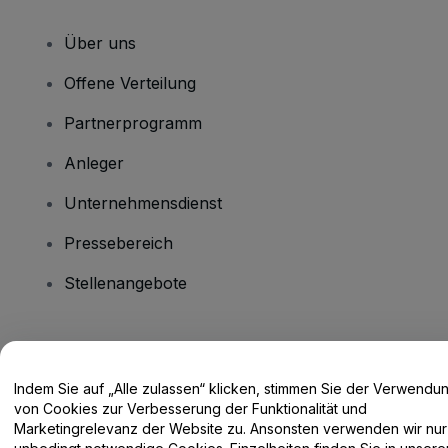
Über uns
Offene Verteilung
Partnerprogramm
Anleger
Unternehmensdienst
Pressebereich
Stellenangebote
Haben Sie Fragen?
Indem Sie auf „Alle zulassen“ klicken, stimmen Sie der Verwendu
Hilfe-Center / Kontakt
von Cookies zur Verbesserung der Funktionalität und
Marketingrelevanz der Website zu. Ansonsten verwenden wir nur