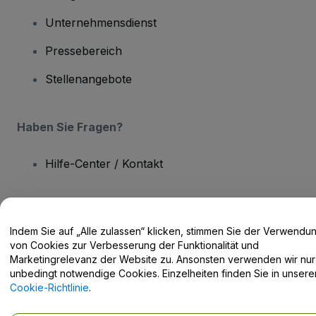
Unternehmensdienst
Pressebereich
Stellenangebote
Haben Sie Fragen?
Hilfe-Center / Kontakt
Indem Sie auf „Alle zulassen“ klicken, stimmen Sie der Verwendu
von Cookies zur Verbesserung der Funktionalität und
Urheberrecht © viagogo GmbH 2026
Angaben zum Unternehmen
Durch die Nutzung dieser Website akzeptieren Sie die
Allgemeinen
Marketingrelevanz der Website zu. Ansonsten verwenden wir nur
Geschäftsbedingungen
und die
Datenschutzerklärung
sowie die
unbedingt notwendige Cookies. Einzelheiten finden Sie in unsere
Cookie-Richtlinie
und
Datenschutzrichtlinie für Mobilanwendungen
Cookie-Richtlinie
.
Keine Weitergabe meiner personenbezogenen Daten/Ihre
Datenschutzoptionen