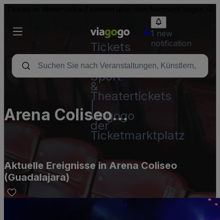
Tickets im Weiterverkauf können über dem Nennwert liegen.
1 new
notification
Tickets
-
Konzert-,
Sport-
&
Theatertickets
|
Arena Coliseo
viagogo
der
(Guadalajara)
Ticketmarktplatz
Aktuelle Ereignisse in Arena Coliseo
(Guadalajara)