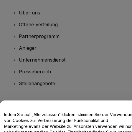
Über uns
Offene Verteilung
Partnerprogramm
Anleger
Unternehmensdienst
Pressebereich
Stellenangebote
Haben Sie Fragen?
Indem Sie auf „Alle zulassen“ klicken, stimmen Sie der Verwendu
Hilfe-Center / Kontakt
von Cookies zur Verbesserung der Funktionalität und
Marketingrelevanz der Website zu. Ansonsten verwenden wir nur