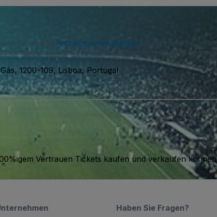
immen Sie unseren
Nutzungsvereinbarungen
zu und erkennen unse
S-Benachrichtigungen von uns und können sich jederzeit abmelde
Gás, 1200-109, Lisboa, Portugal
it 100%igem Vertrauen Tickets kaufen und verkaufen können
Unternehmen
Haben Sie Fragen?