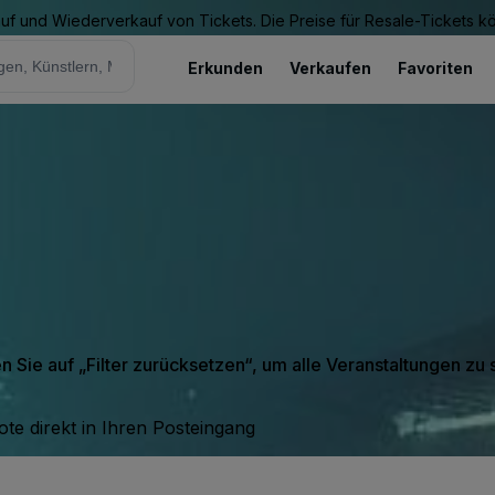
Kauf und Wiederverkauf von Tickets. Die Preise für Resale-Tickets 
Erkunden
Verkaufen
Favoriten
en Sie auf „Filter zurücksetzen“, um alle Veranstaltungen zu
te direkt in Ihren Posteingang