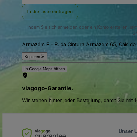
Adresse
In die Liste eintragen
Indem Sie sich anmelden oder ein Konto erstellen, st
SM
Armazém F
-
R. da Cintura Armazem 65, Cais do 
Kopieren
In Google Maps öffnen
viagogo-Garantie.
Wir stehen hinter jeder Bestellung, damit Sie m
Unser 