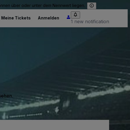
können über oder unter dem Nennwert liegen.
Meine Tickets
Anmelden
1 new notification
 sehen.