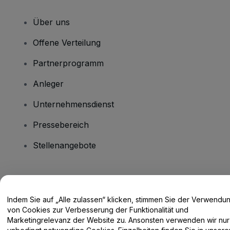
Über uns
Offene Verteilung
Partnerprogramm
Anleger
Unternehmensdienst
Pressebereich
Stellenangebote
Haben Sie Fragen?
Indem Sie auf „Alle zulassen“ klicken, stimmen Sie der Verwendu
Hilfe-Center / Kontakt
von Cookies zur Verbesserung der Funktionalität und
Marketingrelevanz der Website zu. Ansonsten verwenden wir nur