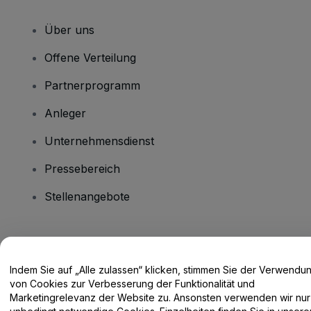
Über uns
Offene Verteilung
Partnerprogramm
Anleger
Unternehmensdienst
Pressebereich
Stellenangebote
Haben Sie Fragen?
Indem Sie auf „Alle zulassen“ klicken, stimmen Sie der Verwendu
Hilfe-Center / Kontakt
von Cookies zur Verbesserung der Funktionalität und
Marketingrelevanz der Website zu. Ansonsten verwenden wir nur