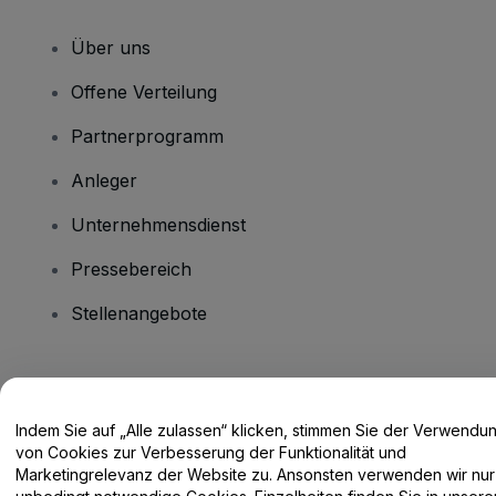
Über uns
Offene Verteilung
Partnerprogramm
Anleger
Unternehmensdienst
Pressebereich
Stellenangebote
Haben Sie Fragen?
Indem Sie auf „Alle zulassen“ klicken, stimmen Sie der Verwendu
Hilfe-Center / Kontakt
von Cookies zur Verbesserung der Funktionalität und
Marketingrelevanz der Website zu. Ansonsten verwenden wir nur