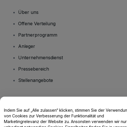
Über uns
Offene Verteilung
Partnerprogramm
Anleger
Unternehmensdienst
Pressebereich
Stellenangebote
Haben Sie Fragen?
Indem Sie auf „Alle zulassen“ klicken, stimmen Sie der Verwendu
Hilfe-Center / Kontakt
von Cookies zur Verbesserung der Funktionalität und
Marketingrelevanz der Website zu. Ansonsten verwenden wir nur