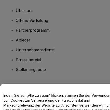
Über uns
Offene Verteilung
Partnerprogramm
Anleger
Unternehmensdienst
Pressebereich
Stellenangebote
Haben Sie Fragen?
Indem Sie auf „Alle zulassen“ klicken, stimmen Sie der Verwendu
Hilfe-Center / Kontakt
von Cookies zur Verbesserung der Funktionalität und
Marketingrelevanz der Website zu. Ansonsten verwenden wir nur