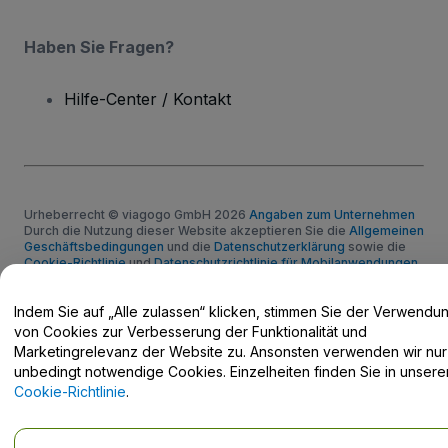
Haben Sie Fragen?
Hilfe-Center / Kontakt
Urheberrecht © viagogo GmbH 2026
Angaben zum Unternehmen
Durch die Nutzung dieser Website akzeptieren Sie die
Allgemeinen
Geschäftsbedingungen
und die
Datenschutzerklärung
sowie die
Cookie-Richtlinie
und
Datenschutzrichtlinie für Mobilanwendungen
Keine Weitergabe meiner personenbezogenen Daten/Ihre
Datenschutzoptionen
Indem Sie auf „Alle zulassen“ klicken, stimmen Sie der Verwendu
von Cookies zur Verbesserung der Funktionalität und
Marketingrelevanz der Website zu. Ansonsten verwenden wir nur
unbedingt notwendige Cookies. Einzelheiten finden Sie in unsere
Cookie-Richtlinie
.