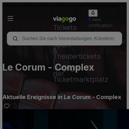
Tickets im Weiterverkauf können über dem Nennwert liegen.
1 new
notification
Tickets
-
Konzert-,
Sport-
&
Theatertickets
|
Le Corum - Complex
viagogo
der
Ticketmarktplatz
Aktuelle Ereignisse in Le Corum - Complex