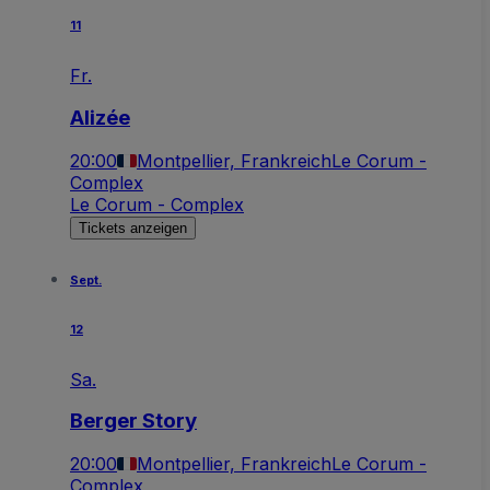
11
Fr.
Alizée
20:00
Montpellier, Frankreich
Le Corum -
Complex
Le Corum - Complex
Tickets anzeigen
Sept.
12
Sa.
Berger Story
20:00
Montpellier, Frankreich
Le Corum -
Complex