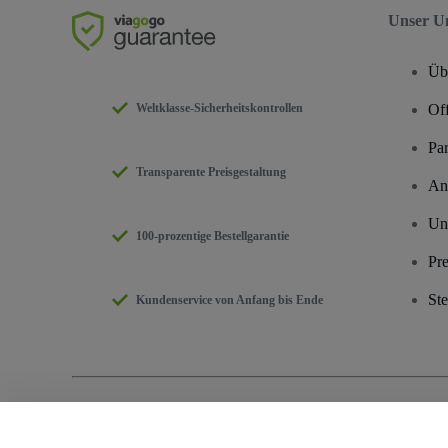
Unser U
Üb
Weltklasse-Sicherheitskontrollen
Off
Pa
Transparente Preisgestaltung
An
Un
100-prozentige Bestellgarantie
Pre
Ste
Kundenservice von Anfang bis Ende
Urheberrecht © viagogo GmbH 2026
Angaben zum Unternehmen
Durch die Nutzung dieser Website akzeptieren Sie die
Allgemeinen Geschäftsb