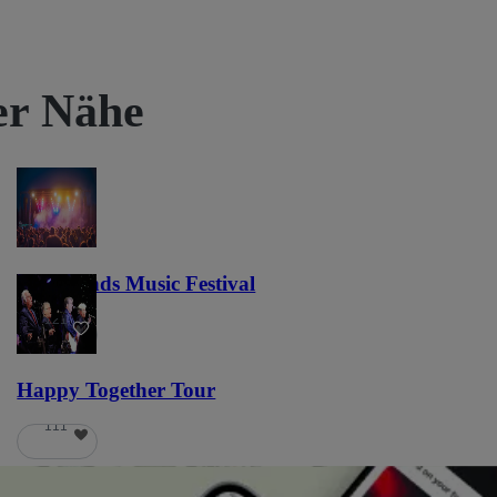
rer Nähe
Lost Lands Music Festival
121
Happy Together Tour
111