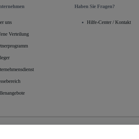
nternehmen
Haben Sie Fragen?
er uns
Hilfe-Center / Kontakt
ene Verteilung
rtnerprogramm
leger
ternehmensdienst
ssebereich
llenangebote
edingungen
und die
Datenschutzerklärung
sowie die
Cookie-Richtlinie
und
Datenschutzrichtli