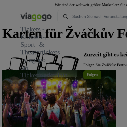
Wir sind der weltweit größte Marktplatz für
Tickets -
Karten für Žváčkův F
Konzert-,
Sport- &
Theatertickets
Zurzeit gibt es 
| viagogo
Folgen Sie Žváčkův Festiv
der
Ticketmarktplatz
Folgen