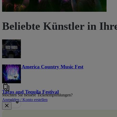
Beliebte Künstler in Ih
Voices of America Country Music Fest
36
Tacos and Tequila Festival
Möchten Sie bessere Ticketempfehlungen?
Anmelden / Konto erstellen
690